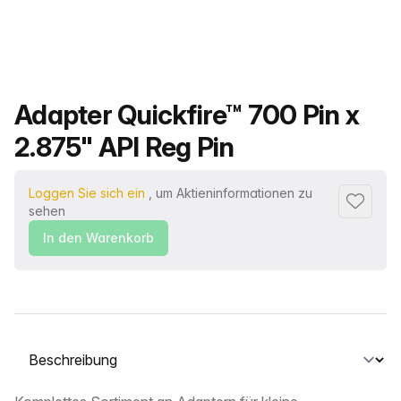
Produktname
Adapter Quickfire™ 700 Pin x
2.875" API Reg Pin
Loggen Sie sich ein
, um Aktieninformationen zu
Zu Favor
sehen
In den Warenkorb
Wählen Sie eine Registerkarte aus