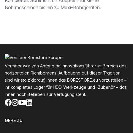
Beschreibung
Komplettes Sortiment an Adaptern für kleine
Bohrmaschinen bis hin zu Maxi-Bohrgeräten.
Fußzeile
Vermeer war von Anfang an Innovationsführer im Bereich des
horizontalen Richtbohrens. Aufbauend auf dieser Tradition
sind wir stolz darauf, Ihnen das BORESTORE.eu vorzustellen –
Ihr komplettes Lager für HDD-Werkzeuge und -Zubehör – das
Ihnen nach Belieben zur Verfügung steht.
Facebook
Instagram
YouTube
LinkedIn
GEHE ZU