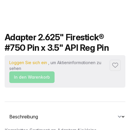
Produktname
Adapter 2.625" Firestick®
#750 Pin x 3.5" API Reg Pin
Loggen Sie sich ein
, um Aktieninformationen zu
Zu Favor
sehen
In den Warenkorb
Wählen Sie eine Registerkarte aus