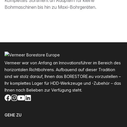
Beschreibung
Komplettes Sortiment an Adaptern für kleine
Bohrmaschinen bis hin zu Maxi-Bohrgeräten.
Fußzeile
Vermeer war von Anfang an Innovationsführer im Bereich des
horizontalen Richtbohrens. Aufbauend auf dieser Tradition
sind wir stolz darauf, Ihnen das BORESTORE.eu vorzustellen –
Ihr komplettes Lager für HDD-Werkzeuge und -Zubehör – das
Ihnen nach Belieben zur Verfügung steht.
Facebook
Instagram
YouTube
LinkedIn
GEHE ZU