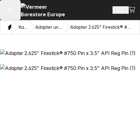
Ware
Produkt
Hauptmenü öffnen
Heim
Katalog
Adapter und Ziehaugen
Adapter 2.625" Firestick® #750 Pin x 3.5" API Reg Pin