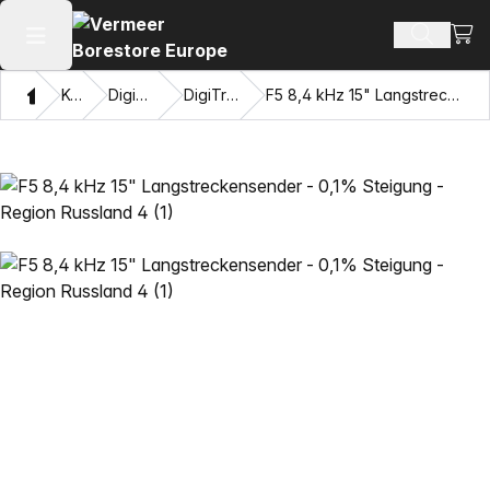
Ware
Produkt
Hauptmenü öffnen
Heim
Katalog
DigiTrak-Sender®
DigiTrak F5® Sender
F5 8,4 kHz 15" Langstreckensender - 0,1% Steigung - Region Russland 4