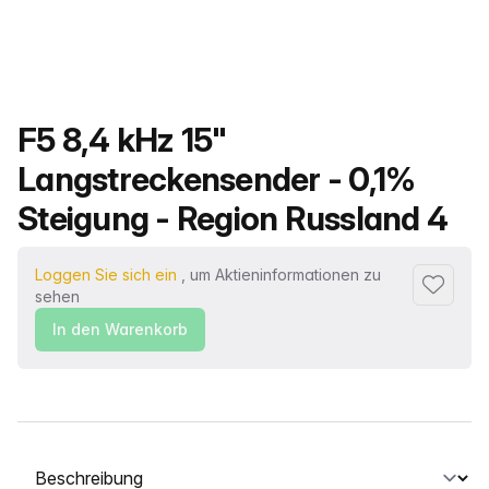
Produktname
F5 8,4 kHz 15"
Langstreckensender - 0,1%
Steigung - Region Russland 4
Loggen Sie sich ein
, um Aktieninformationen zu
Zu Favor
sehen
In den Warenkorb
Wählen Sie eine Registerkarte aus