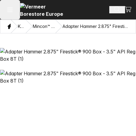
Ware
Produkt
Hauptmenü öffnen
Heim
Katalog
Mincon™ HDD Hämmer
Adapter Hammer 2.875" Firestick® 900 Box - 3.5" API Reg Box 8T