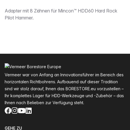
Beschreibung
Adapter mit 8 Zähnen für Mincon™ HDD60 Hard Rock
Pilot Hammer.
Fußzeile
Vermeer war von Anfang an Innovationsführer im Bereich des
horizontalen Richtbohrens. Aufbauend auf dieser Tradition
sind wir stolz darauf, Ihnen das BORESTORE.eu vorzustellen –
Ihr komplettes Lager für HDD-Werkzeuge und -Zubehör – das
Ihnen nach Belieben zur Verfügung steht.
Facebook
Instagram
YouTube
LinkedIn
GEHE ZU