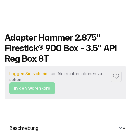
Produktname
Adapter Hammer 2.875"
Firestick® 900 Box - 3.5" API
Reg Box 8T
Loggen Sie sich ein
, um Aktieninformationen zu
Zu Favor
sehen
In den Warenkorb
Wählen Sie eine Registerkarte aus