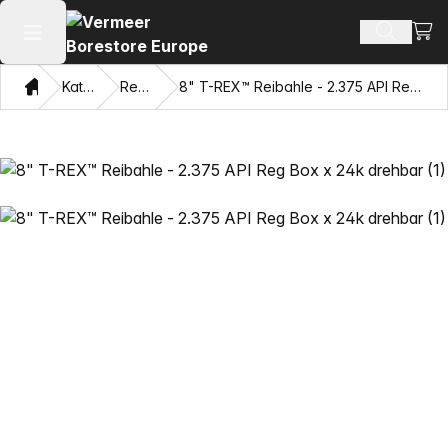
Ware
Produkt
Hauptmenü öffnen
Heim
Katalog
Reamer
8" T-REX™ Reibahle - 2.375 API Reg Box x 24k drehbar