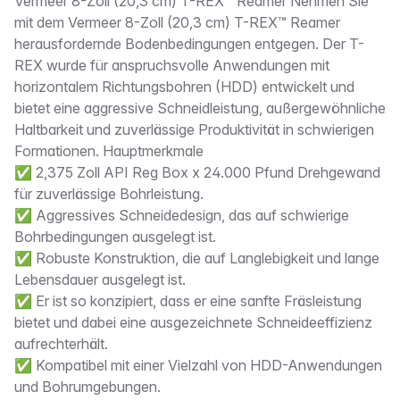
Beschreibung
Vermeer 8-Zoll (20,3 cm) T-REX™ Reamer Nehmen Sie
mit dem Vermeer 8-Zoll (20,3 cm) T-REX™ Reamer
herausfordernde Bodenbedingungen entgegen. Der T-
REX wurde für anspruchsvolle Anwendungen mit
horizontalem Richtungsbohren (HDD) entwickelt und
bietet eine aggressive Schneidleistung, außergewöhnliche
Haltbarkeit und zuverlässige Produktivität in schwierigen
Formationen. Hauptmerkmale
✅ 2,375 Zoll API Reg Box x 24.000 Pfund Drehgewand
für zuverlässige Bohrleistung.
✅ Aggressives Schneidedesign, das auf schwierige
Bohrbedingungen ausgelegt ist.
✅ Robuste Konstruktion, die auf Langlebigkeit und lange
Lebensdauer ausgelegt ist.
✅ Er ist so konzipiert, dass er eine sanfte Fräsleistung
bietet und dabei eine ausgezeichnete Schneideeffizienz
aufrechterhält.
✅ Kompatibel mit einer Vielzahl von HDD-Anwendungen
und Bohrumgebungen.