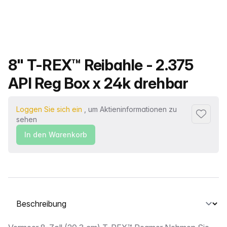
Produktname
8" T-REX™ Reibahle - 2.375
API Reg Box x 24k drehbar
Loggen Sie sich ein
, um Aktieninformationen zu
Zu Favor
sehen
In den Warenkorb
Wählen Sie eine Registerkarte aus