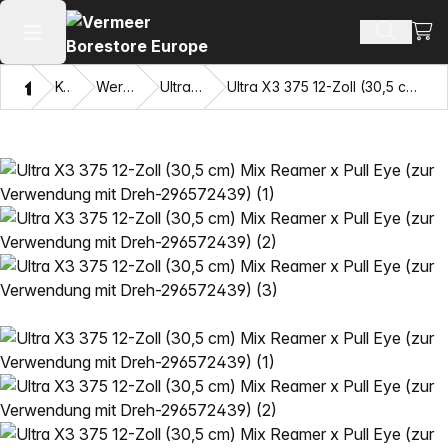
Ware
Produkt
Hauptmenü öffnen
Heim
Katalog
Werkzeugsysteme
Ultra X3 Bohrsystem
Ultra X3 375 12-Zoll (30,5 cm) Mix Reamer x Pull Eye (zur Verwendung mit Dreh-296572439)