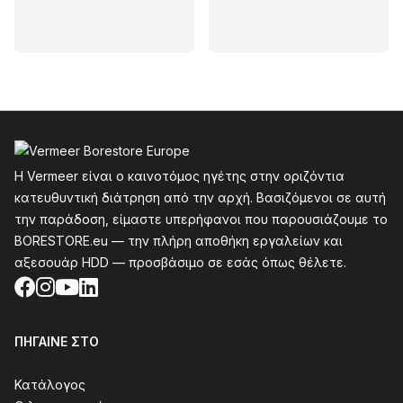
Υποσέλιδο
Η Vermeer είναι ο καινοτόμος ηγέτης στην οριζόντια
κατευθυντική διάτρηση από την αρχή. Βασιζόμενοι σε αυτή
την παράδοση, είμαστε υπερήφανοι που παρουσιάζουμε το
BORESTORE.eu — την πλήρη αποθήκη εργαλείων και
αξεσουάρ HDD — προσβάσιμο σε εσάς όπως θέλετε.
Facebook
Instagram
YouTube
LinkedIn
ΠΉΓΑΙΝΕ ΣΤΟ
Κατάλογος