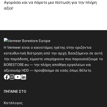
Αγοράσει και να πάρετε μια πίστωση για την πλήρη
αξία!
Υποσέλιδο
Η Vermeer είναι ο καινοτόμος ηγέτης στην οριζόντια
κατευθυντική διάτρηση από την αρχή. Βασιζόμενοι σε αυτή
την παράδοση, είμαστε υπερήφανοι που παρουσιάζουμε το
BORESTORE.eu — την πλήρη αποθήκη εργαλείων και
αξεσουάρ HDD — προσβάσιμο σε εσάς όπως θέλετε.
Facebook
Instagram
YouTube
LinkedIn
ΠΉΓΑΙΝΕ ΣΤΟ
Κατάλογος