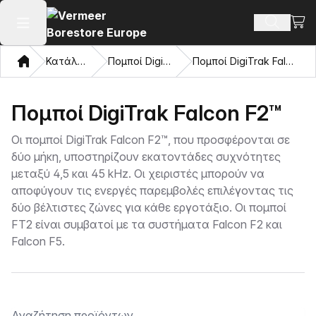
Προβ
Αναζήτ
Άνοιγμα κύριου μενού
Σπίτι
Κατάλογος
Πομποί DigiTrak®
Πομποί DigiTrak Falcon F2™
Πομποί DigiTrak Falcon F2™
Οι πομποί DigiTrak Falcon F2™, που προσφέρονται σε
δύο μήκη, υποστηρίζουν εκατοντάδες συχνότητες
μεταξύ 4,5 και 45 kHz. Οι χειριστές μπορούν να
αποφύγουν τις ενεργές παρεμβολές επιλέγοντας τις
δύο βέλτιστες ζώνες για κάθε εργοτάξιο. Οι πομποί
FT2 είναι συμβατοί με τα συστήματα Falcon F2 και
Falcon F5.