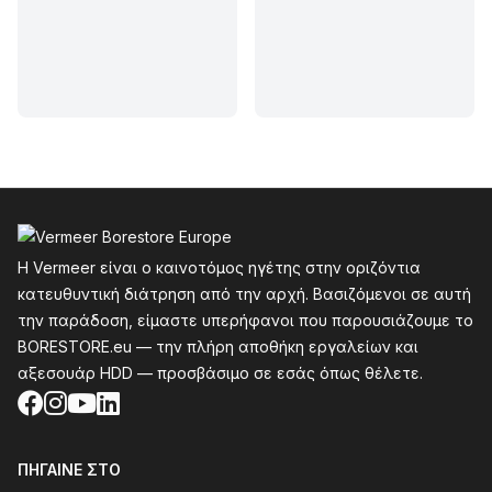
Υποσέλιδο
Η Vermeer είναι ο καινοτόμος ηγέτης στην οριζόντια
κατευθυντική διάτρηση από την αρχή. Βασιζόμενοι σε αυτή
την παράδοση, είμαστε υπερήφανοι που παρουσιάζουμε το
BORESTORE.eu — την πλήρη αποθήκη εργαλείων και
αξεσουάρ HDD — προσβάσιμο σε εσάς όπως θέλετε.
Facebook
Instagram
YouTube
LinkedIn
ΠΉΓΑΙΝΕ ΣΤΟ