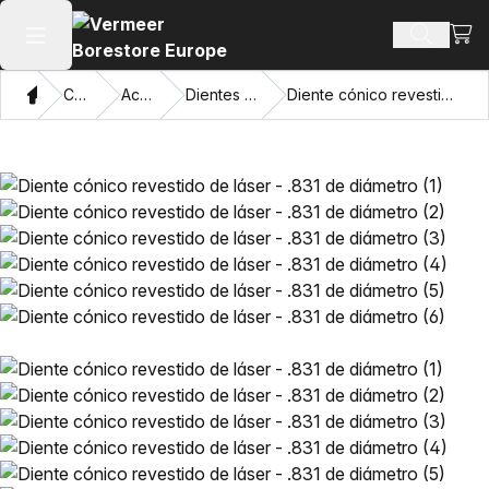
Ver 
Buscar 
Abrir menú principal
Hogar
Catálogo
Accesorios
Dientes de reemplazo
Diente cónico revestido de láser - .831 de diámetro