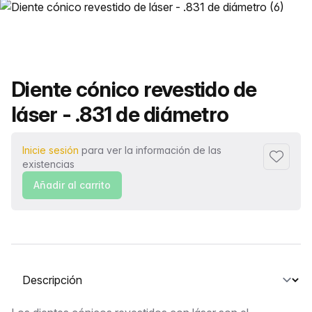
Nombre del producto
Diente cónico revestido de
láser - .831 de diámetro
Inicie sesión
para ver la información de las
Añadir a
existencias
Añadir al carrito
Seleccione una pestaña