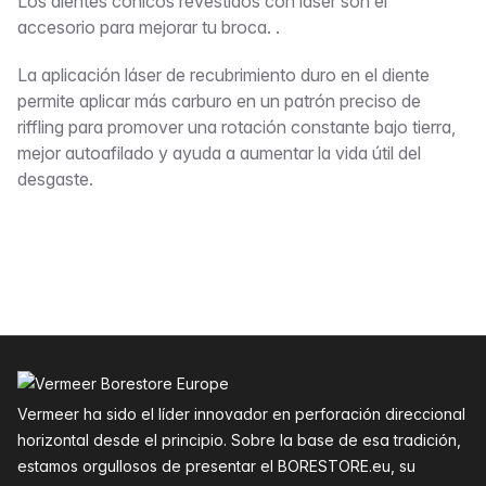
Descripción
Los dientes cónicos revestidos con láser son el
accesorio para mejorar tu broca. .
La aplicación láser de recubrimiento duro en el diente
permite aplicar más carburo en un patrón preciso de
riffling para promover una rotación constante bajo tierra,
mejor autoafilado y ayuda a aumentar la vida útil del
desgaste.
Pie de página
Vermeer ha sido el líder innovador en perforación direccional
horizontal desde el principio. Sobre la base de esa tradición,
estamos orgullosos de presentar el BORESTORE.eu, su