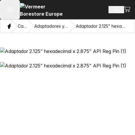
Ver 
Buscar 
Abrir menú principal
Hogar
Catálogo
Adaptadores y ojos de extracción
Adaptador 2.125" hexadecimal x 2.875" API Reg Pin