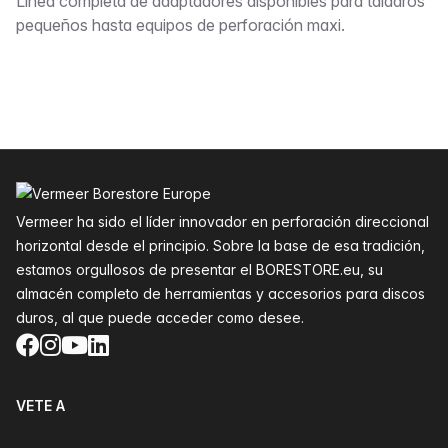
Descripción
Línea completa de adaptadores disponibles para taladros
pequeños hasta equipos de perforación maxi.
Pie de página
Vermeer ha sido el líder innovador en perforación direccional
horizontal desde el principio. Sobre la base de esa tradición,
estamos orgullosos de presentar el BORESTORE.eu, su
almacén completo de herramientas y accesorios para discos
duros, al que puede acceder como desee.
Facebook
Instagram
YouTube
LinkedIn
VETE A