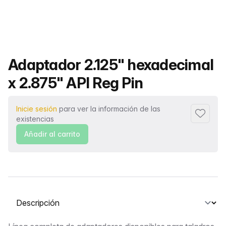
Nombre del producto
Adaptador 2.125" hexadecimal
x 2.875" API Reg Pin
Inicie sesión
para ver la información de las
Añadir a
existencias
Añadir al carrito
Seleccione una pestaña