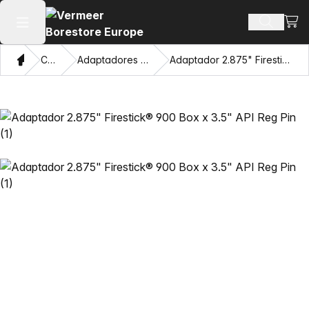
Ver 
Buscar 
Abrir menú principal
Hogar
Catálogo
Adaptadores y ojos de extracción
Adaptador 2.875" Firestick® 900 Box x 3.5" API Reg Pin