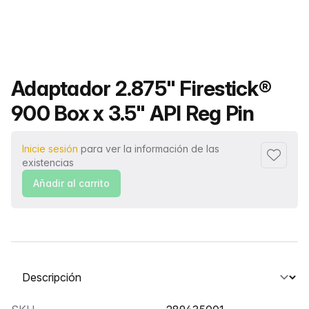
Nombre del producto
Adaptador 2.875" Firestick®
900 Box x 3.5" API Reg Pin
Inicie sesión
para ver la información de las
Añadir a
existencias
Añadir al carrito
Seleccione una pestaña