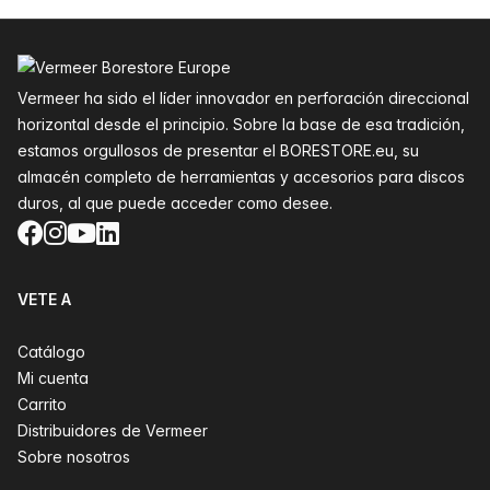
Pie de página
Vermeer ha sido el líder innovador en perforación direccional
horizontal desde el principio. Sobre la base de esa tradición,
estamos orgullosos de presentar el BORESTORE.eu, su
almacén completo de herramientas y accesorios para discos
duros, al que puede acceder como desee.
Facebook
Instagram
YouTube
LinkedIn
VETE A
Catálogo
Mi cuenta
Carrito
Distribuidores de Vermeer
Sobre nosotros