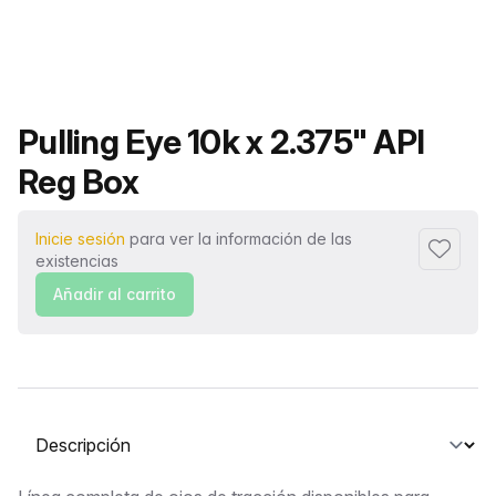
Nombre del producto
Pulling Eye 10k x 2.375" API
Reg Box
Inicie sesión
para ver la información de las
Añadir a
existencias
Añadir al carrito
Seleccione una pestaña