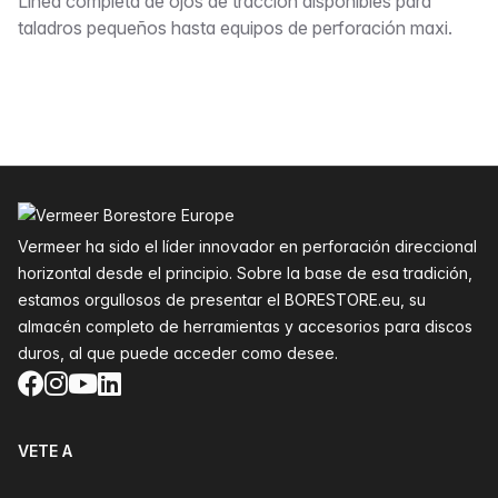
Descripción
Línea completa de ojos de tracción disponibles para
taladros pequeños hasta equipos de perforación maxi.
Pie de página
Vermeer ha sido el líder innovador en perforación direccional
horizontal desde el principio. Sobre la base de esa tradición,
estamos orgullosos de presentar el BORESTORE.eu, su
almacén completo de herramientas y accesorios para discos
duros, al que puede acceder como desee.
Facebook
Instagram
YouTube
LinkedIn
VETE A