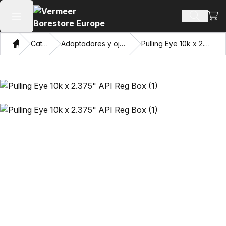
Ver 
Buscar 
Abrir menú principal
Hogar
Catálogo
Adaptadores y ojos de extracción
Pulling Eye 10k x 2.375" API Reg Box