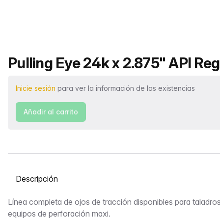
Nombre del producto
Pulling Eye 24k x 2.875" API Re
Inicie sesión
para ver la información de las existencias
Añadir al carrito
Seleccione una pestaña
Descripción
Línea completa de ojos de tracción disponibles para taladr
equipos de perforación maxi.