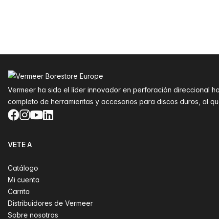
Pie de página
Vermeer ha sido el líder innovador en perforación direccional h
completo de herramientas y accesorios para discos duros, al 
Facebook
Instagram
YouTube
LinkedIn
VETE A
Catálogo
Mi cuenta
Carrito
Distribuidores de Vermeer
Sobre nosotros