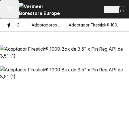
Ver 
Buscar 
Abrir menú principal
Hogar
Catálogo
Adaptadores y ojos de extracción
Adaptador Firestick® 1000 Box de 3,5" x Pin Reg API de 3,5"