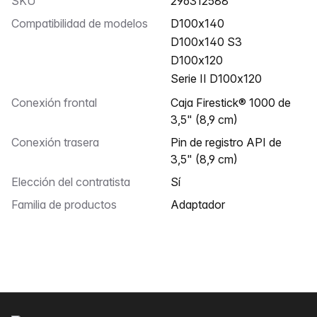
SKU
296312588
Compatibilidad de modelos
D100x140
D100x140 S3
D100x120
Serie II D100x120
Conexión frontal
Caja Firestick® 1000 de
3,5" (8,9 cm)
Conexión trasera
Pin de registro API de
3,5" (8,9 cm)
Elección del contratista
Sí
Familia de productos
Adaptador
Pie de página