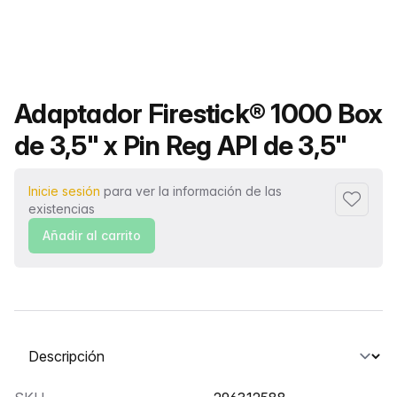
Nombre del producto
Adaptador Firestick® 1000 Box
de 3,5" x Pin Reg API de 3,5"
Inicie sesión
para ver la información de las
Añadir a
existencias
Añadir al carrito
Seleccione una pestaña