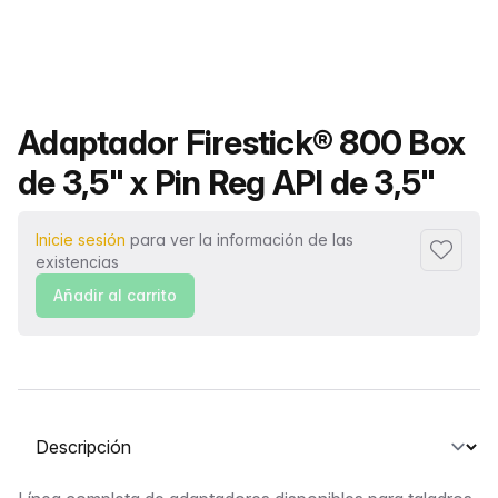
Nombre del producto
Adaptador Firestick® 800 Box
de 3,5" x Pin Reg API de 3,5"
Inicie sesión
para ver la información de las
Añadir a
existencias
Añadir al carrito
Seleccione una pestaña