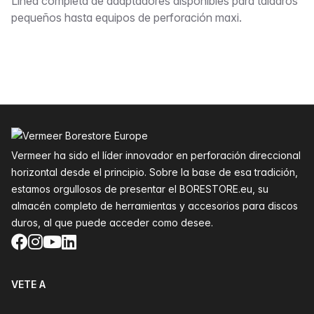
Descripción
Línea completa de adaptadores disponibles para taladros
pequeños hasta equipos de perforación maxi.
Pie de página
Vermeer ha sido el líder innovador en perforación direccional
horizontal desde el principio. Sobre la base de esa tradición,
estamos orgullosos de presentar el BORESTORE.eu, su
almacén completo de herramientas y accesorios para discos
duros, al que puede acceder como desee.
Facebook
Instagram
YouTube
LinkedIn
VETE A