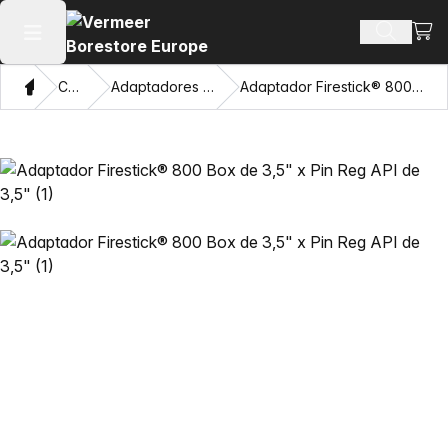
Ver 
Buscar 
Abrir menú principal
Hogar
Catálogo
Adaptadores y ojos de extracción
Adaptador Firestick® 800 Box de 3,5" x Pin Reg API de 3,5"