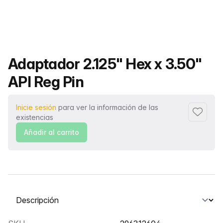
Nombre del producto
Adaptador 2.125" Hex x 3.50"
API Reg Pin
Inicie sesión
para ver la información de las
Añadir a
existencias
Añadir al carrito
Seleccione una pestaña