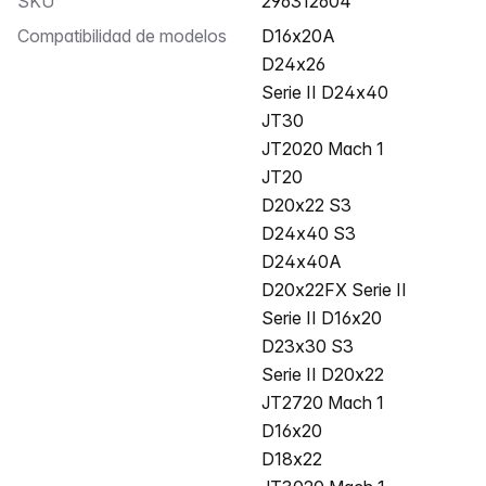
SKU
296312604
Compatibilidad de modelos
D16x20A
D24x26
Serie II D24x40
JT30
JT2020 Mach 1
JT20
D20x22 S3
D24x40 S3
D24x40A
D20x22FX Serie II
Serie II D16x20
D23x30 S3
Serie II D20x22
JT2720 Mach 1
D16x20
D18x22