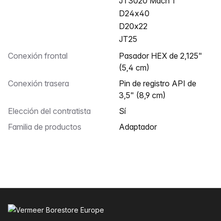
JT3020 Mach 1
D24x40
D20x22
JT25
Conexión frontal
Pasador HEX de 2,125"
(5,4 cm)
Conexión trasera
Pin de registro API de
3,5" (8,9 cm)
Elección del contratista
Sí
Familia de productos
Adaptador
Pie de página