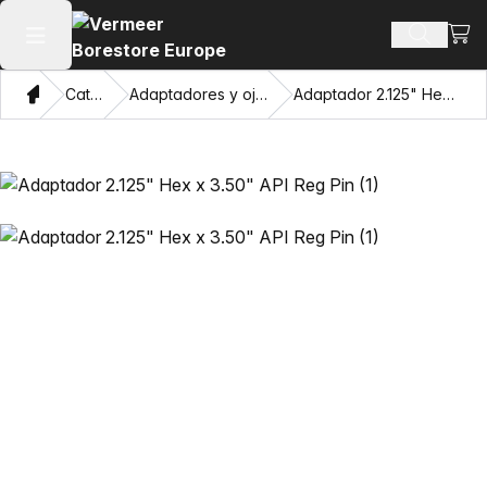
Ver 
Buscar 
Abrir menú principal
Hogar
Catálogo
Adaptadores y ojos de extracción
Adaptador 2.125" Hex x 3.50" API Reg Pin