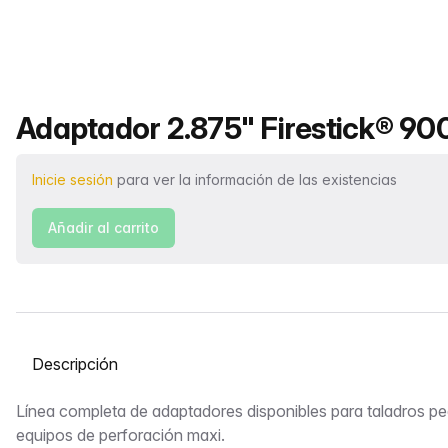
Nombre del producto
Adaptador 2.875" Firestick® 900
Inicie sesión
para ver la información de las existencias
Añadir al carrito
Seleccione una pestaña
Descripción
Línea completa de adaptadores disponibles para taladros p
equipos de perforación maxi.