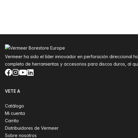
Pie de página
Vermeer ha sido el líder innovador en perforación direccional h
completo de herramientas y accesorios para discos duros, al 
Facebook
Instagram
YouTube
LinkedIn
VETE A
Catálogo
Mi cuenta
Carrito
Distribuidores de Vermeer
Sobre nosotros