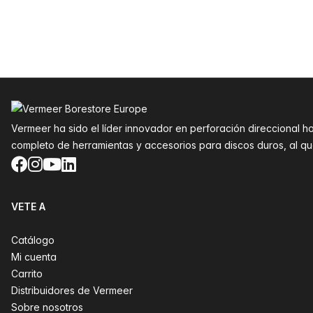
Pie de página
Vermeer ha sido el líder innovador en perforación direccional h
completo de herramientas y accesorios para discos duros, al 
Facebook
Instagram
YouTube
LinkedIn
VETE A
Catálogo
Mi cuenta
Carrito
Distribuidores de Vermeer
Sobre nosotros