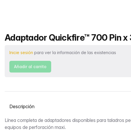
Nombre del producto
Adaptador Quickfire™ 700 Pin x 
Inicie sesión
para ver la información de las existencias
Añadir al carrito
Seleccione una pestaña
Descripción
Línea completa de adaptadores disponibles para taladros p
equipos de perforación maxi.