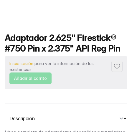
Nombre del producto
Adaptador 2.625" Firestick®
#750 Pin x 2.375" API Reg Pin
Inicie sesión
para ver la información de las
Añadir a
existencias
Añadir al carrito
Seleccione una pestaña