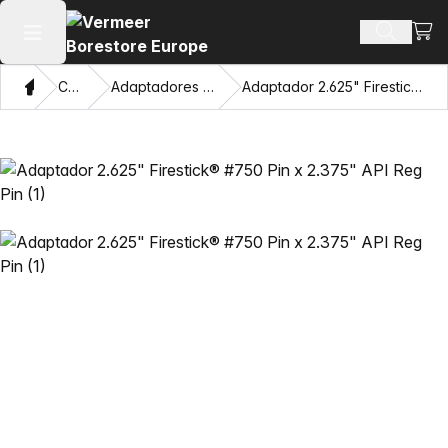
Ver 
Buscar 
Abrir menú principal
Hogar
Catálogo
Adaptadores y ojos de extracción
Adaptador 2.625" Firestick® #750 Pin x 2.375" API Reg Pin