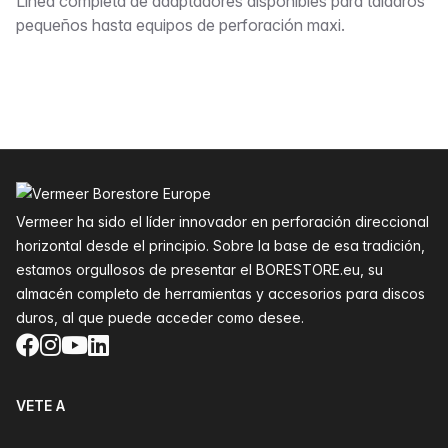
Descripción
Línea completa de adaptadores disponibles para taladros
pequeños hasta equipos de perforación maxi.
Pie de página
Vermeer ha sido el líder innovador en perforación direccional
horizontal desde el principio. Sobre la base de esa tradición,
estamos orgullosos de presentar el BORESTORE.eu, su
almacén completo de herramientas y accesorios para discos
duros, al que puede acceder como desee.
Facebook
Instagram
YouTube
LinkedIn
VETE A