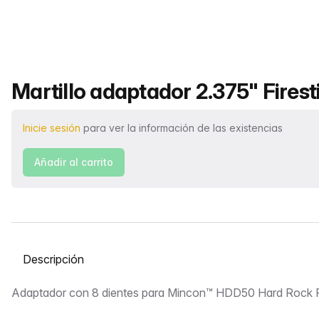
Nombre del producto
Martillo adaptador 2.375" Fires
Inicie sesión
para ver la información de las existencias
Añadir al carrito
Seleccione una pestaña
Descripción
Adaptador con 8 dientes para Mincon™ HDD50 Hard Rock P