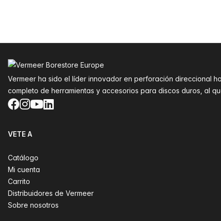
Pie de página
Vermeer ha sido el líder innovador en perforación direccional h
completo de herramientas y accesorios para discos duros, al 
Facebook
Instagram
YouTube
LinkedIn
VETE A
Catálogo
Mi cuenta
Carrito
Distribuidores de Vermeer
Sobre nosotros