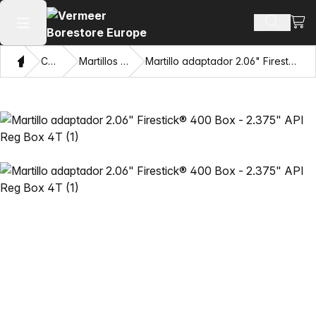
Ver 
Buscar 
Abrir menú principal
Hogar
Catálogo
Martillos Mincon™ HDD
Martillo adaptador 2.06" Firestick® 400 Box - 2.375" API Reg Box 4T