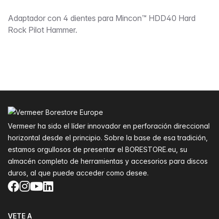
Descripción
Adaptador con 4 dientes para Mincon™ HDD40 Hard
Rock Pilot Hammer.
Pie de página
Vermeer ha sido el líder innovador en perforación direccional
horizontal desde el principio. Sobre la base de esa tradición,
estamos orgullosos de presentar el BORESTORE.eu, su
almacén completo de herramientas y accesorios para discos
duros, al que puede acceder como desee.
Facebook
Instagram
YouTube
LinkedIn
VETE A