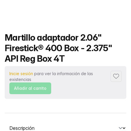
Nombre del producto
Martillo adaptador 2.06"
Firestick® 400 Box - 2.375"
API Reg Box 4T
Inicie sesión
para ver la información de las
Añadir a
existencias
Añadir al carrito
Seleccione una pestaña