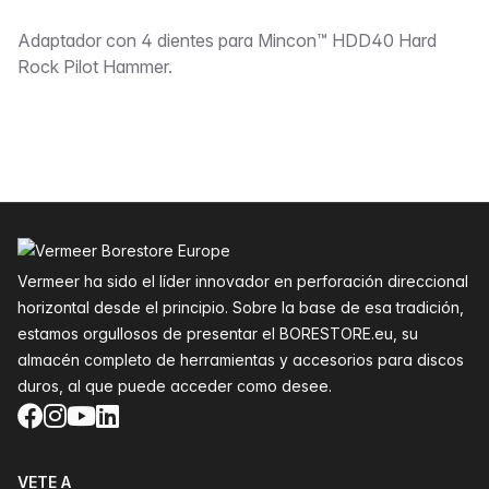
Descripción
Adaptador con 4 dientes para Mincon™ HDD40 Hard
Rock Pilot Hammer.
Pie de página
Vermeer ha sido el líder innovador en perforación direccional
horizontal desde el principio. Sobre la base de esa tradición,
estamos orgullosos de presentar el BORESTORE.eu, su
almacén completo de herramientas y accesorios para discos
duros, al que puede acceder como desee.
Facebook
Instagram
YouTube
LinkedIn
VETE A