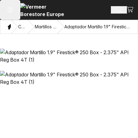
Ver 
Buscar 
Abrir menú principal
Hogar
Catálogo
Martillos Mincon™ HDD
Adaptador Martillo 1.9" Firestick® 250 Box - 2.375" API Reg Box 4T