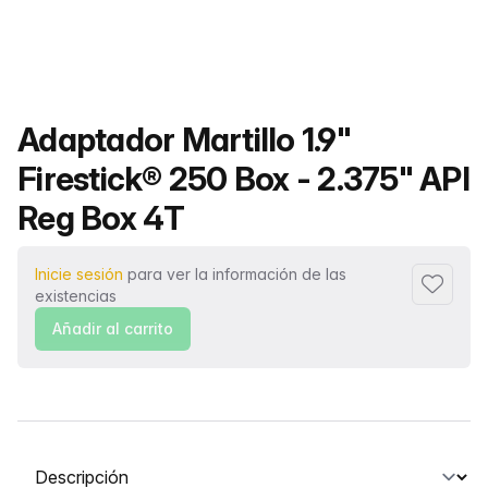
Nombre del producto
Adaptador Martillo 1.9"
Firestick® 250 Box - 2.375" API
Reg Box 4T
Inicie sesión
para ver la información de las
Añadir a
existencias
Añadir al carrito
Seleccione una pestaña