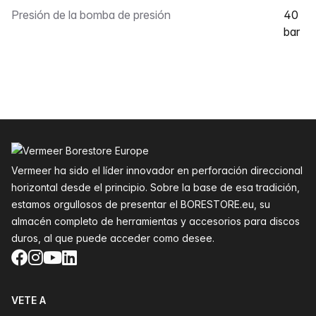
Presión de la bomba de presión
40
bar
Pie de página
Vermeer ha sido el líder innovador en perforación direccional
horizontal desde el principio. Sobre la base de esa tradición,
estamos orgullosos de presentar el BORESTORE.eu, su
almacén completo de herramientas y accesorios para discos
duros, al que puede acceder como desee.
Facebook
Instagram
YouTube
LinkedIn
VETE A