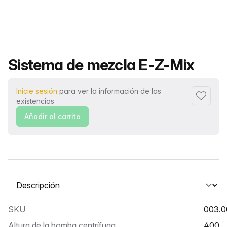
Nombre del producto
Sistema de mezcla E-Z-Mix
Inicie sesión
para ver la información de las
Añadir a
existencias
Añadir al carrito
Seleccione una pestaña
SKU
003.0
Altura de la bomba centrífuga
400