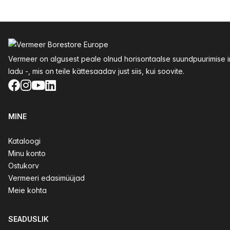
Jalus
Vermeer on algusest peale olnud horisontaalse suundpuurimise inn
ladu -, mis on teile kättesaadav just siis, kui soovite.
Facebook
Instagram
YouTube
LinkedIn
MINE
Kataloogi
Minu konto
Ostukorv
Vermeeri edasimüüjad
Meie kohta
SEADUSLIK