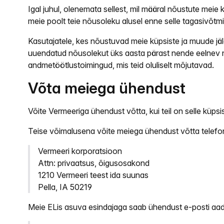
Igal juhul, olenemata sellest, mil määral nõustute meie 
meie poolt teie nõusoleku alusel enne selle tagasivõtm
Kasutajatele, kes nõustuvad meie küpsiste ja muude jä
uuendatud nõusolekut üks aasta pärast nende eelnev nõ
andmetöötlustoimingud, mis teid oluliselt mõjutavad.
Võta meiega ühendust
Võite Vermeeriga ühendust võtta, kui teil on selle küpsi
Teise võimalusena võite meiega ühendust võtta telefon
Vermeeri korporatsioon
Attn: privaatsus, õigusosakond
1210 Vermeeri teest ida suunas
Pella, IA 50219
Meie ELis asuva esindajaga saab ühendust e-posti aad