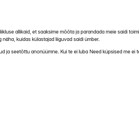
ikluse allikaid, et saaksime mõõta ja parandada meie saidi toim
näha, kuidas külastajad liiguvad saidi ümber.
ja seetõttu anonüümne. Kui te ei luba Need küpsised me ei tea,