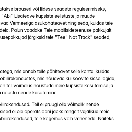
takse brauseri või liidese seadete reguleerimiseks,
st "Abi" Lisateave küpsiste eelistuste ja muude
agavad Vermeeriga asukohateavet ning seda, kuidas teie
deid. Palun vaadake Teie mobiilsideteenuse pakkujalt
enusepakkujad järgiksid teie "Tee" Not Track" seaded,
tega, mis annab teile põhiteavet selle kohta, kuidas
obiilirakendustes, mis nõuavad kui soovite sisse logida,
on teil võimalus nõustuda meie küpsiste kasutamise ja
 ei nõustu nende kasutamine.
lirakendused. Teil ei pruugi olla võimalik nende
sised ei ole operatsiooni jaoks rangelt vajalikud meie
a mobiilirakendused, teie kogemus võib väheneda. Näiteks