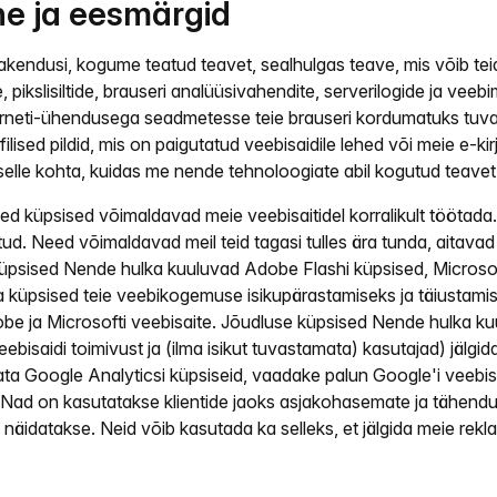
e ja eesmärgid
irakendusi, kogume teatud teavet, sealhulgas teave, mis võib te
 pikslisiltide, brauseri analüüsivahendite, serverilogide ja veeb
erneti-ühendusega seadmetesse teie brauseri kordumatuks tuva
filised pildid, mis on paigutatud veebisaidile lehed või meie e-k
 selle kohta, kuidas me nende tehnoloogiate abil kogutud teave
ed küpsised võimaldavad meie veebisaitidel korralikult töötada.
ud. Need võimaldavad meil teid tagasi tulles ära tunda, aita
 küpsised Nende hulka kuuluvad Adobe Flashi küpsised, Microsof
ga küpsised teie veebikogemuse isikupärastamiseks ja täiustamise
Adobe ja Microsofti veebisaite. Jõudluse küpsised Nende hulka 
ebisaidi toimivust ja (ilma isikut tuvastamata) kasutajad) jälgi
lata Google Analyticsi küpsiseid, vaadake palun Google'i veebi
 Nad on kasutatakse klientide jaoks asjakohasemate ja tähend
e näidatakse. Neid võib kasutada ka selleks, et jälgida meie re