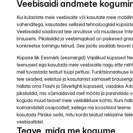
Veebisaidi andmete kogumin
Kui külastate meie veebisaite või kasutate meie mobiil
vahenditega, kasutades selliseid tehnoloogiaid küpsiste,
Veebisaidid saadavad teie arvutisse või muudesse Int
brauseris. Pikslisildid ja veebimajakad on pisikesed graa
konkreetse toimingu teinud. See jaotis sisaldab teavet
Küpsise liik Eesmärk (eesmärgid) Vajalikud küpsised Ne
teenuseid ega kasutada meie veebisaite nagu ette näht
meil tuvastada teatud tüüpi pettusi. Funktsionaalsuse
teie seadeid, eelistusi ja kasutamist sarnaselt brauseri
hallata oma Flashi ja Silverlighti küpsiseid, vaadake 
pikslisildid, mis võimaldavad meil mõõta ja parandada ve
koguda muud teavet meie veebiliikluse kohta. Kuni hal
kolmandatelt osapooltelt, kellega me koostööd teeme.
kasutada Piirake seda, mitu korda teatud reklaame teil
veebisaitidel.
Teave, mida me kogume