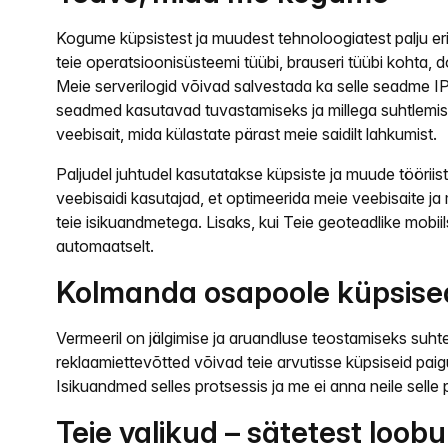
Kogume küpsistest ja muudest tehnoloogiatest palju er
teie operatsioonisüsteemi tüübi, brauseri tüübi kohta, 
Meie serverilogid võivad salvestada ka selle seadme IP
seadmed kasutavad tuvastamiseks ja millega suhtlemisek
veebisait, mida külastate pärast meie saidilt lahkumist.
Paljudel juhtudel kasutatakse küpsiste ja muude tööriis
veebisaidi kasutajad, et optimeerida meie veebisaite j
teie isikuandmetega. Lisaks, kui Teie geoteadlike mo
automaatselt.
Kolmanda osapoole küpsised 
Vermeeril on jälgimise ja aruandluse teostamiseks su
reklaamiettevõtted võivad teie arvutisse küpsiseid pai
Isikuandmed selles protsessis ja me ei anna neile selle
Teie valikud – sätetest loo