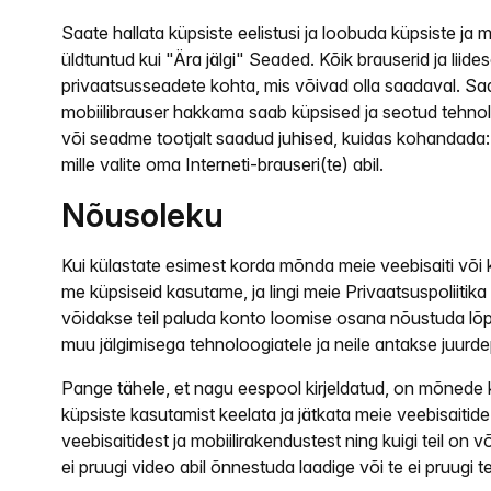
Saate hallata küpsiste eelistusi ja loobuda küpsiste j
üldtuntud kui "Ära jälgi" Seaded. Kõik brauserid ja liid
privaatsusseadete kohta, mis võivad olla saadaval. Saa
mobiilibrauser hakkama saab küpsised ja seotud tehnol
või seadme tootjalt saadud juhised, kuidas kohandada: 
mille valite oma Interneti-brauseri(te) abil.
Nõusoleku
Kui külastate esimest korda mõnda meie veebisaiti või 
me küpsiseid kasutame, ja lingi meie Privaatsuspoliitik
võidakse teil paluda konto loomise osana nõustuda lõp
muu jälgimisega tehnoloogiatele ja neile antakse juurde
Pange tähele, et nagu eespool kirjeldatud, on mõnede kü
küpsiste kasutamist keelata ja jätkata meie veebisaitid
veebisaitidest ja mobiilirakendustest ning kuigi teil o
ei pruugi video abil õnnestuda laadige või te ei pruugi 