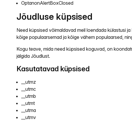
OptanonAlertBoxClosed
Jõudluse küpsised
Need küpsised võimaldavad meil loendada külastusi ja li
kõige populaarsemad ja kõige vähem populaarsed, ning 
Kogu teave, mida need küpsised koguvad, on koondatud 
jälgida Jõudlust.
Kasutatavad küpsised
__utmz
__utmc
__utmb
__utmt
__utma
__utmv