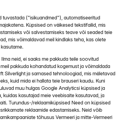
id tuvastada ("isikuandmed"), automatiseeritud
imajakatena. Küpsised on väikesed tekstifailid, mis
stamiseks või salvestamiseks teave või seaded teie
irjad, mis võimaldavad meil kindlaks teha, kas olete
t kasutame.
 Ilma neid, ei saaks me pakkuda teile soovitud
vad meil pakkuda kohandatud kogemust ja võimaldada
t Silverlight ja sarnased tehnoloogiad, mis mäletavad
ks, kuid mida ei hallata teie brauseri kaudu. Kuni
kuuluvad muu hulgas Google Analyticsi küpsised ja
da, kuidas kasutajad meie veebisaite kasutavad, ja
saiti. Turundus-/reklaamiküpsised Need on küpsised
usrikkamate reklaamide edastamiseks. Neid võib
klaamikampaaniate tõhusus Vermeeri ja mitte-Vermeeri