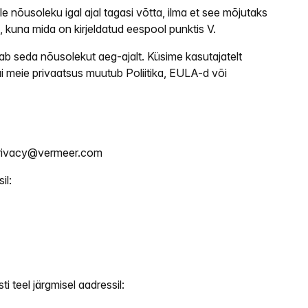
e nõusoleku igal ajal tagasi võtta, ilma et see mõjutaks
 kuna mida on kirjeldatud eespool punktis V.
b seda nõusolekut aeg-ajalt. Küsime kasutajatelt
 meie privaatsus muutub Poliitika, EULA-d või
rivacy@vermeer.com
il:
ti teel järgmisel aadressil: