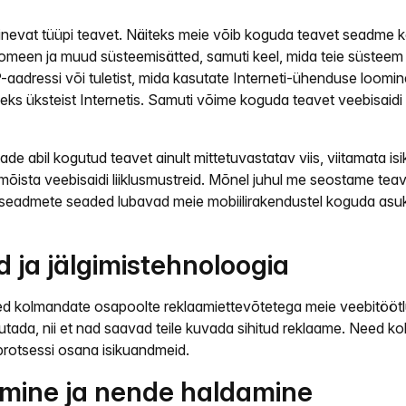
inevat tüüpi teavet. Näiteks meie võib koguda teavet seadme k
domeen ja muud süsteemisätted, samuti keel, mida teie süsteem k
-aadressi või tuletist, mida kasutate Interneti-ühenduse loomin
s üksteist Internetis. Samuti võime koguda teavet veebisaidi 
tade abil kogutud teavet ainult mittetuvastatav viis, viitamat
a mõista veebisaidi liiklusmustreid. Mõnel juhul me seostame te
biilseadmete seaded lubavad meie mobiilirakendustel koguda as
ja jälgimistehnoloogia
hted kolmandate osapoolte reklaamiettevõtetega meie veebitöö
gutada, nii et nad saavad teile kuvada sihitud reklaame. Need 
 protsessi osana isikuandmeid.
bumine ja nende haldamine