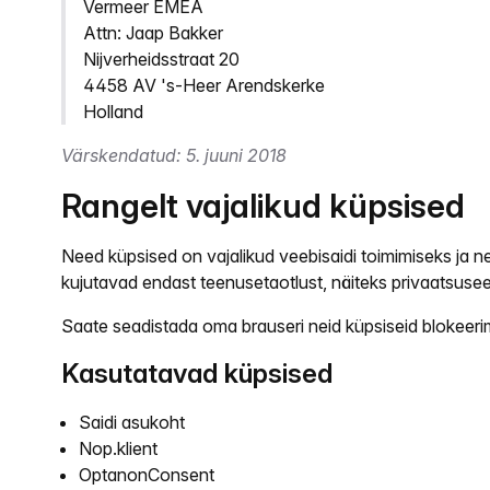
Vermeer EMEA
Attn: Jaap Bakker
Nijverheidsstraat 20
4458 AV 's-Heer Arendskerke
Holland
Värskendatud: 5. juuni 2018
Rangelt vajalikud küpsised
Need küpsised on vajalikud veebisaidi toimimiseks ja ne
kujutavad endast teenusetaotlust, näiteks privaatsusee
Saate seadistada oma brauseri neid küpsiseid blokeerima
Kasutatavad küpsised
Saidi asukoht
Nop.klient
OptanonConsent