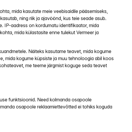
ohta, mida kasutate meie veebisaidile pääsemiseks,
asutab, ning riik ja ajavöönd, kus teie seade asub.
e. IP-aadress on kordumatu identifikaator, mida
kohta, mida külastasite enne tulekut Vermeer ja
a isikuandmetele. Näiteks kasutame teavet, mida kogume
ave, mida kogume küpsiste ja muu tehnoloogia abil koos
ukohateavet, me teeme järgmist koguge seda teavet
tluse funktsioonid. Need kolmanda osapoole
kolmanda osapoole reklaamiettevõtted ei tohiks koguda