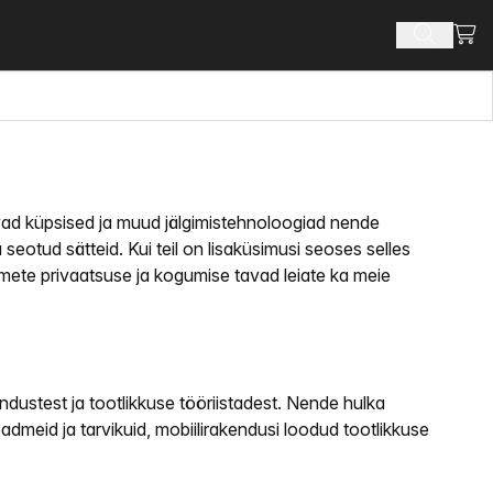
Vaat
Otsi toot
tavad küpsised ja muud jälgimistehnoloogiad nende
eotud sätteid. Kui teil on lisaküsimusi seoses selles
mete privaatsuse ja kogumise tavad leiate ka meie
dustest ja tootlikkuse tööriistadest. Nende hulka
dmeid ja tarvikuid, mobiilirakendusi loodud tootlikkuse