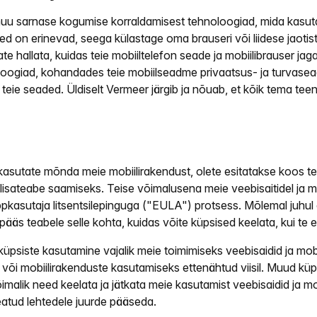
a muu sarnase kogumise korraldamisest tehnoloogiad, mida kasuta
esed on erinevad, seega külastage oma brauseri või liidese jaoti
te hallata, kuidas teie mobiiltelefon seade ja mobiilibrauser j
oogiad, kohandades teie mobiilseadme privaatsus- ja turvasea
teie seaded. Üldiselt Vermeer järgib ja nõuab, et kõik tema te
kasutate mõnda meie mobiilirakendust, olete esitatakse koos tea
a lisateabe saamiseks. Teise võimalusena meie veebisaitidel ja m
pkasutaja litsentsilepinguga ("EULA") protsess. Mõlemal juhul 
pääs teabele selle kohta, kuidas võite küpsised keelata, kui te
psiste kasutamine vajalik meie toimimiseks veebisaidid ja mobii
e või mobiilirakenduste kasutamiseks ettenähtud viisil. Muud küp
n võimalik need keelata ja jätkata meie kasutamist veebisaidid j
teatud lehtedele juurde pääseda.