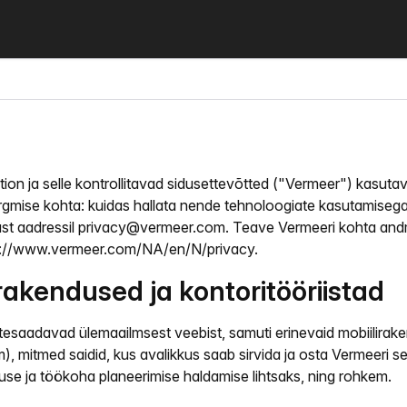
ration ja selle kontrollitavad sidusettevõtted ("Vermeer") kasu
ärgmise kohta: kuidas hallata nende tehnoloogiate kasutamisega s
dust aadressil privacy@vermeer.com. Teave Vermeeri kohta and
tps://www.vermeer.com/NA/en/N/privacy.
irakendused ja kontoritööriistad
esaadavad ülemaailmsest veebist, samuti erinevaid mobiiliraken
 mitmed saidid, kus avalikkus saab sirvida ja osta Vermeeri sea
se ja töökoha planeerimise haldamise lihtsaks, ning rohkem.