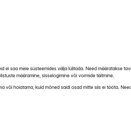
id ei saa meie süsteemides välja lülitada. Need määratakse taval
listuste määramine, sisselogimine või vormide täitmine.
 või hoiatama, kuid mõned saidi osad mitte siis ei tööta. Need 