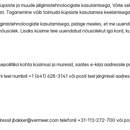
küpsiste ja muude jälgimistehnoloogiate kasutamisega, Võite sell
ist. Taganemine võib toimuda küpsiste kasutamise keelamisega,
lgimistehnoloogiate kasutamisega, pidage meeles, et me uuenda
usolek. Lisaks küsime teie uuendatud nõusolekut iga kord, kui
sepoliitika kohta küsimusi ja muresid, saates e-kirja aadressile
p
i teel
numbril +1 (641) 628-3141
või posti teel järgmisel aadress
ressil
jbakker@vermeer.com
telefonil
+31-113-272-700
või pos