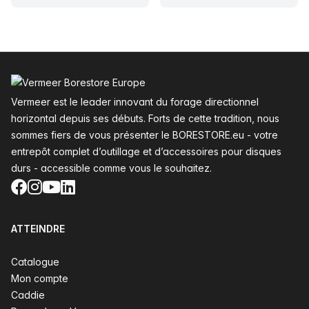
Pied de page
Vermeer est le leader innovant du forage directionnel
horizontal depuis ses débuts. Forts de cette tradition, nous
sommes fiers de vous présenter le BORESTORE.eu - votre
entrepôt complet d’outillage et d’accessoires pour disques
durs - accessible comme vous le souhaitez.
Facebook
Instagram
YouTube
LinkedIn
ATTEINDRE
Catalogue
Mon compte
Caddie