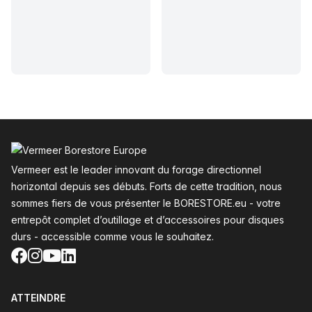
Pied de page
Vermeer est le leader innovant du forage directionnel
horizontal depuis ses débuts. Forts de cette tradition, nous
sommes fiers de vous présenter le BORESTORE.eu - votre
entrepôt complet d’outillage et d’accessoires pour disques
durs - accessible comme vous le souhaitez.
Facebook
Instagram
YouTube
LinkedIn
ATTEINDRE