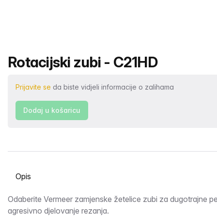
Naziv proizvoda
Rotacijski zubi - C21HD
Prijavite se
da biste vidjeli informacije o zalihama
Dodaj u košaricu
Odabir kartice
Opis
Odaberite Vermeer zamjenske žetelice zubi za dugotrajne pe
agresivno djelovanje rezanja.