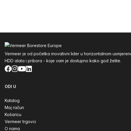
Podnožje
Vermeer je od početka inovativni lider u horizontalnom usmjere
HDD alata i pribora - koje vam je dostupno kako god želite.
Facebook
Instagram
YouTube
LinkedIn
ODI U
Katalog
Moj račun
Košaricu
Vermeer trgovci
O nama