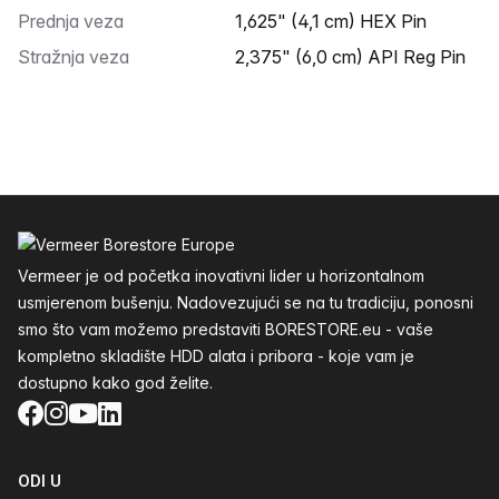
Prednja veza
1,625" (4,1 cm) HEX Pin
Stražnja veza
2,375" (6,0 cm) API Reg Pin
Podnožje
Vermeer je od početka inovativni lider u horizontalnom
usmjerenom bušenju. Nadovezujući se na tu tradiciju, ponosni
smo što vam možemo predstaviti BORESTORE.eu - vaše
kompletno skladište HDD alata i pribora - koje vam je
dostupno kako god želite.
Facebook
Instagram
YouTube
LinkedIn
ODI U