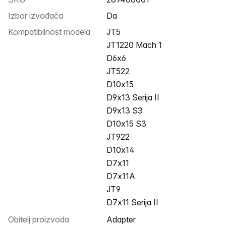
Izbor izvođača
Da
Kompatibilnost modela
JT5
JT1220 Mach 1
D6x6
JT522
D10x15
D9x13 Serija II
D9x13 S3
D10x15 S3
JT922
D10x14
D7x11
D7x11A
JT9
D7x11 Serija II
Obitelj proizvoda
Adapter