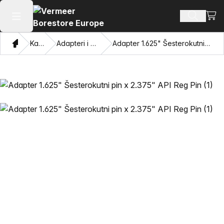
Pogl
Pretraži
Otvaranje glavnog izbornika
Dom
Katalog
Adapteri i privlačne oči
Adapter 1.625" Šesterokutni pin x 2.375" API Reg Pin