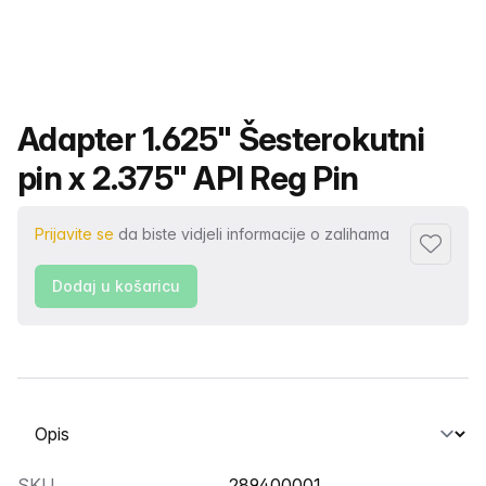
Naziv proizvoda
Adapter 1.625" Šesterokutni
pin x 2.375" API Reg Pin
Prijavite se
da biste vidjeli informacije o zalihama
Dodaj u 
Dodaj u košaricu
Odabir kartice
SKU
289400001