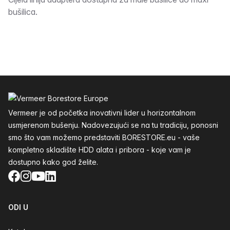
Opis
bušilica.
Podnožje
Vermeer je od početka inovativni lider u horizontalnom
usmjerenom bušenju. Nadovezujući se na tu tradiciju, ponosni
smo što vam možemo predstaviti BORESTORE.eu - vaše
kompletno skladište HDD alata i pribora - koje vam je
dostupno kako god želite.
Facebook
Instagram
YouTube
LinkedIn
ODI U