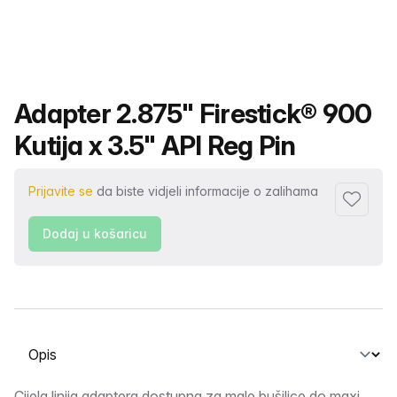
Naziv proizvoda
Adapter 2.875" Firestick® 900
Kutija x 3.5" API Reg Pin
Prijavite se
da biste vidjeli informacije o zalihama
Dodaj u 
Dodaj u košaricu
Odabir kartice
Cijela linija adaptera dostupna za male bušilice do maxi