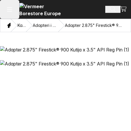
Pogl
Pretraži
Otvaranje glavnog izbornika
Dom
Katalog
Adapteri i privlačne oči
Adapter 2.875" Firestick® 900 Kutija x 3.5" API Reg Pin