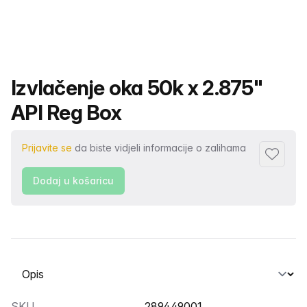
Naziv proizvoda
Izvlačenje oka 50k x 2.875"
API Reg Box
Prijavite se
da biste vidjeli informacije o zalihama
Dodaj u 
Dodaj u košaricu
Odabir kartice
SKU
289449001