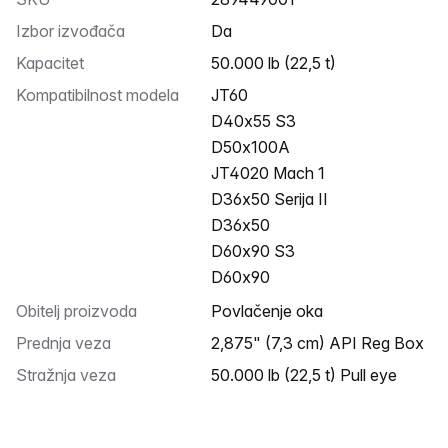
Izbor izvođača
Da
Kapacitet
50.000 lb (22,5 t)
Kompatibilnost modela
JT60
D40x55 S3
D50x100A
JT4020 Mach 1
D36x50 Serija II
D36x50
D60x90 S3
D60x90
Obitelj proizvoda
Povlačenje oka
Prednja veza
2,875" (7,3 cm) API Reg Box
Stražnja veza
50.000 lb (22,5 t) Pull eye