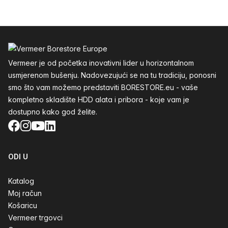
Podnožje
Vermeer je od početka inovativni lider u horizontalnom
usmjerenom bušenju. Nadovezujući se na tu tradiciju, ponosni
smo što vam možemo predstaviti BORESTORE.eu - vaše
kompletno skladište HDD alata i pribora - koje vam je
dostupno kako god želite.
Facebook
Instagram
YouTube
LinkedIn
ODI U
Katalog
Moj račun
Košaricu
Vermeer trgovci