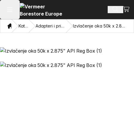
Pogl
Pretraži
Otvaranje glavnog izbornika
Dom
Katalog
Adapteri i privlačne oči
Izvlačenje oka 50k x 2.875" API Reg Box