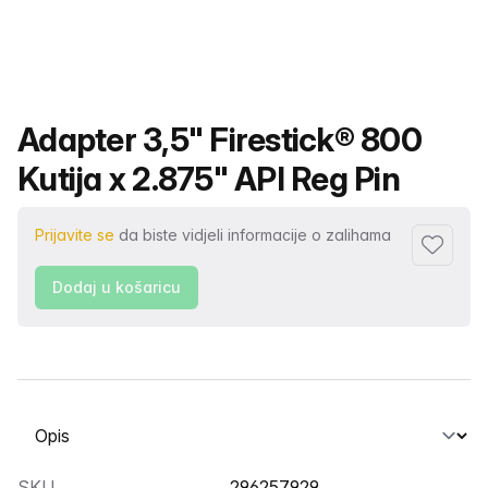
Naziv proizvoda
Adapter 3,5" Firestick® 800
Kutija x 2.875" API Reg Pin
Prijavite se
da biste vidjeli informacije o zalihama
Dodaj u 
Dodaj u košaricu
Odabir kartice
SKU
296257929