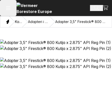
Pogl
Pretraži
Otvaranje glavnog izbornika
Dom
Katalog
Adapteri i privlačne oči
Adapter 3,5" Firestick® 800 Kutija x 2.875" API Reg Pin