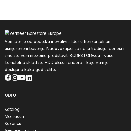
Podnožje
Vermeer je od početka inovativni lider u horizontalnom
usmjerenom bušenju. Nadovezujući se na tu tradiciju, ponosni
smo što vam možemo predstaviti BORESTORE.eu - vaše
kompletno skladište HDD alata i pribora - koje vam je
dostupno kako god želite.
Facebook
Instagram
YouTube
LinkedIn
ODI U
Katalog
Moj račun
Košaricu
Vermeer trgovci