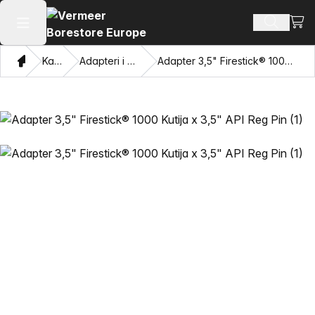
Pogl
Pretraži
Otvaranje glavnog izbornika
Dom
Katalog
Adapteri i privlačne oči
Adapter 3,5" Firestick® 1000 Kutija x 3,5" API Reg Pin