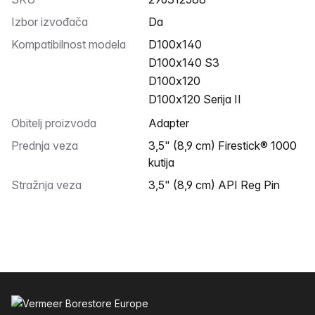
Izbor izvođača
Da
Kompatibilnost modela
D100x140
D100x140 S3
D100x120
D100x120 Serija II
Obitelj proizvoda
Adapter
Prednja veza
3,5" (8,9 cm) Firestick® 1000
kutija
Stražnja veza
3,5" (8,9 cm) API Reg Pin
Podnožje