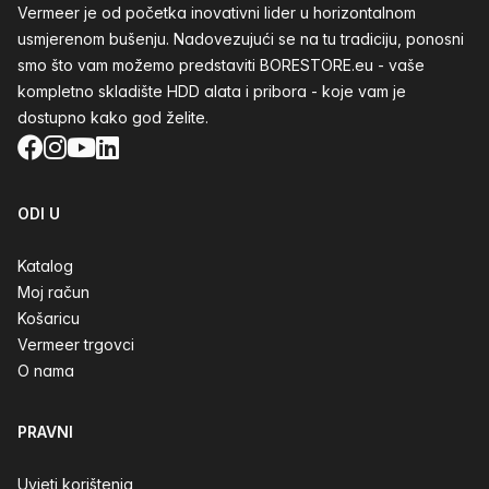
Vermeer je od početka inovativni lider u horizontalnom
usmjerenom bušenju. Nadovezujući se na tu tradiciju, ponosni
smo što vam možemo predstaviti BORESTORE.eu - vaše
kompletno skladište HDD alata i pribora - koje vam je
dostupno kako god želite.
Facebook
Instagram
YouTube
LinkedIn
ODI U
Katalog
Moj račun
Košaricu
Vermeer trgovci
O nama
PRAVNI
Uvjeti korištenja