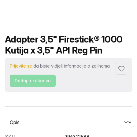
Naziv proizvoda
Adapter 3,5" Firestick® 1000
Kutija x 3,5" API Reg Pin
Prijavite se
da biste vidjeli informacije o zalihama
Dodaj u 
Dodaj u košaricu
Odabir kartice
SKU
296312588