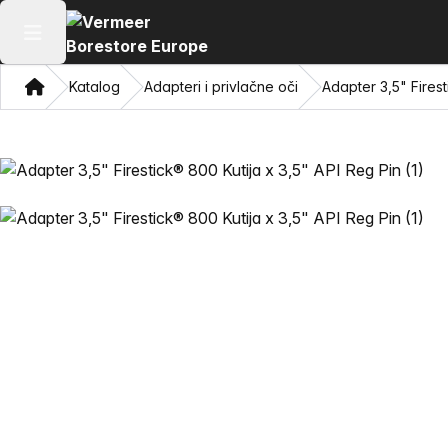
Otvaranje glavnog izbornika
Dom
Katalog
Adapteri i privlačne oči
Adapter 3,5" Firest