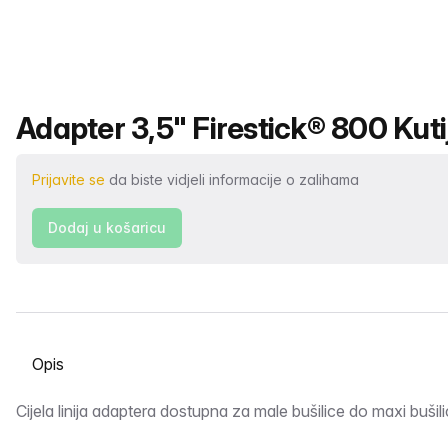
Naziv proizvoda
Adapter 3,5" Firestick® 800 Kuti
Prijavite se
da biste vidjeli informacije o zalihama
Dodaj u košaricu
Odabir kartice
Opis
Cijela linija adaptera dostupna za male bušilice do maxi bušili