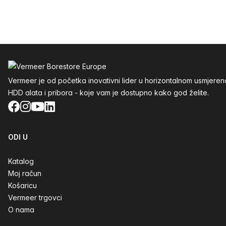
Podnožje
Vermeer je od početka inovativni lider u horizontalnom usmjere
HDD alata i pribora - koje vam je dostupno kako god želite.
Facebook
Instagram
YouTube
LinkedIn
ODI U
Katalog
Moj račun
Košaricu
Vermeer trgovci
O nama