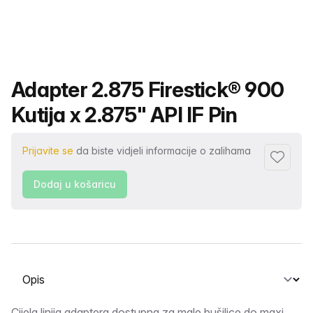
Naziv proizvoda
Adapter 2.875 Firestick® 900
Kutija x 2.875" API IF Pin
Prijavite se
da biste vidjeli informacije o zalihama
Dodaj u 
Dodaj u košaricu
Odabir kartice
Cijela linija adaptera dostupna za male bušilice do maxi