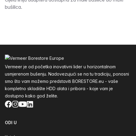
Opis
bušilica.
Podnožje
Vermeer je od početka inovativni lider u horizontalnom
usmjerenom bušenju. Nadovezujući se na tu tradiciju, ponosni
smo što vam možemo predstaviti BORESTORE.eu - vaše
kompletno skladište HDD alata i pribora - koje vam je
dostupno kako god želite.
Facebook
Instagram
YouTube
LinkedIn
ODI U