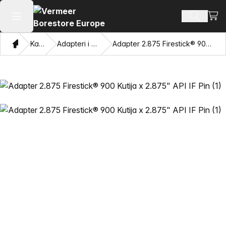
Pogl
Pretraži
Otvaranje glavnog izbornika
Dom
Katalog
Adapteri i privlačne oči
Adapter 2.875 Firestick® 900 Kutija x 2.875" API IF Pin