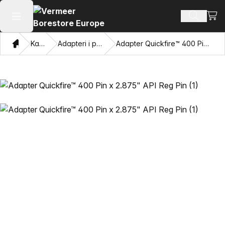
Pogl
Pretraži
Otvaranje glavnog izbornika
Dom
Katalog
Adapteri i privlačne oči
Adapter Quickfire™ 400 Pin x 2.875" API Reg Pin