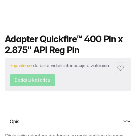
Naziv proizvoda
Adapter Quickfire™ 400 Pin x
2.875" API Reg Pin
Prijavite se
da biste vidjeli informacije o zalihama
Dodaj u 
Dodaj u košaricu
Odabir kartice
Cijela linija adaptera dostupna za male bušilice do maxi