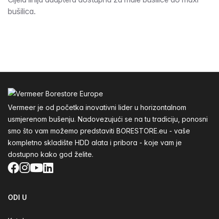
Opis
bušilica.
Podnožje
Vermeer je od početka inovativni lider u horizontalnom
usmjerenom bušenju. Nadovezujući se na tu tradiciju, ponosni
smo što vam možemo predstaviti BORESTORE.eu - vaše
kompletno skladište HDD alata i pribora - koje vam je
dostupno kako god želite.
Facebook
Instagram
YouTube
LinkedIn
ODI U