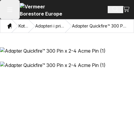
Pogl
Pretraži
Otvaranje glavnog izbornika
Dom
Katalog
Adapteri i privlačne oči
Adapter Quickfire™ 300 Pin x 2-4 Acme Pin