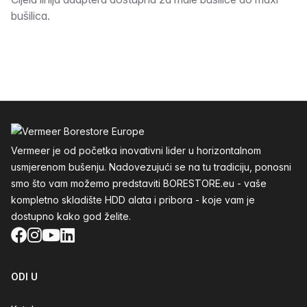
Opis
bušilica.
Podnožje
Vermeer je od početka inovativni lider u horizontalnom
usmjerenom bušenju. Nadovezujući se na tu tradiciju, ponosni
smo što vam možemo predstaviti BORESTORE.eu - vaše
kompletno skladište HDD alata i pribora - koje vam je
dostupno kako god želite.
Facebook
Instagram
YouTube
LinkedIn
ODI U