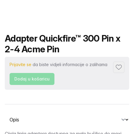
Naziv proizvoda
Adapter Quickfire™ 300 Pin x
2-4 Acme Pin
Prijavite se
da biste vidjeli informacije o zalihama
Dodaj u 
Dodaj u košaricu
Odabir kartice
Cijela linija adaptera dostupna za male bušilice do maxi