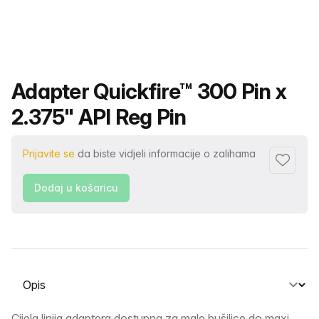
Naziv proizvoda
Adapter Quickfire™ 300 Pin x
2.375" API Reg Pin
Prijavite se
da biste vidjeli informacije o zalihama
Dodaj u 
Dodaj u košaricu
Odabir kartice
Cijela linija adaptera dostupna za male bušilice do maxi