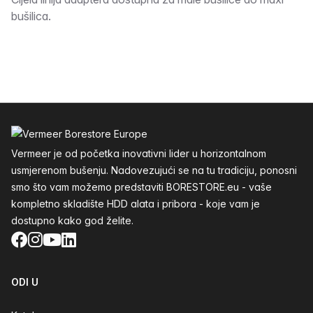
Opis
bušilica.
Podnožje
Vermeer je od početka inovativni lider u horizontalnom
usmjerenom bušenju. Nadovezujući se na tu tradiciju, ponosni
smo što vam možemo predstaviti BORESTORE.eu - vaše
kompletno skladište HDD alata i pribora - koje vam je
dostupno kako god želite.
Facebook
Instagram
YouTube
LinkedIn
ODI U