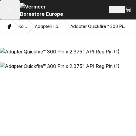
Pogl
Pretraži
Otvaranje glavnog izbornika
Dom
Katalog
Adapteri i privlačne oči
Adapter Quickfire™ 300 Pin x 2.375" API Reg Pin