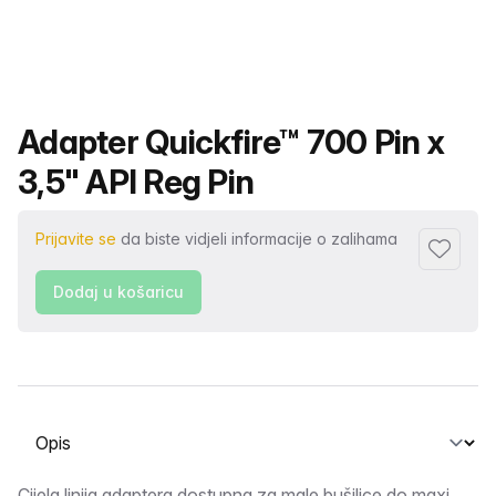
Naziv proizvoda
Adapter Quickfire™ 700 Pin x
3,5" API Reg Pin
Prijavite se
da biste vidjeli informacije o zalihama
Dodaj u 
Dodaj u košaricu
Odabir kartice
Cijela linija adaptera dostupna za male bušilice do maxi