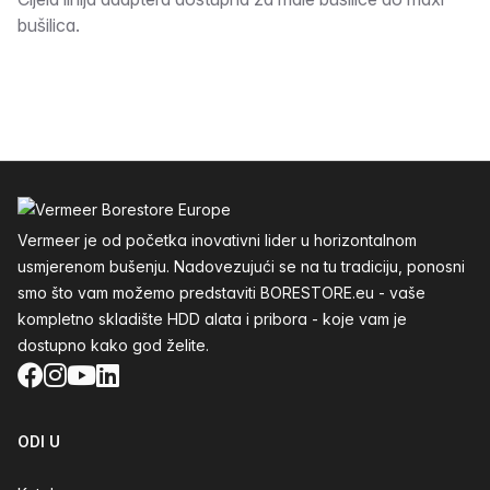
Opis
bušilica.
Podnožje
Vermeer je od početka inovativni lider u horizontalnom
usmjerenom bušenju. Nadovezujući se na tu tradiciju, ponosni
smo što vam možemo predstaviti BORESTORE.eu - vaše
kompletno skladište HDD alata i pribora - koje vam je
dostupno kako god želite.
Facebook
Instagram
YouTube
LinkedIn
ODI U