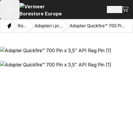
Pogl
Pretraži
Otvaranje glavnog izbornika
Dom
Katalog
Adapteri i privlačne oči
Adapter Quickfire™ 700 Pin x 3,5" API Reg Pin