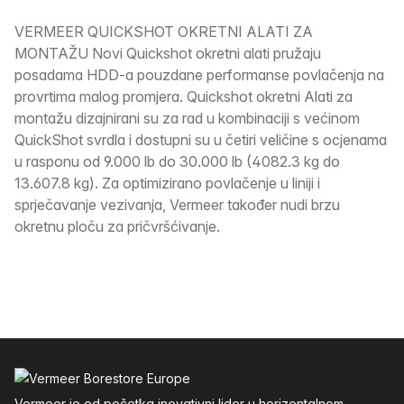
Opis
VERMEER QUICKSHOT OKRETNI ALATI ZA
MONTAŽU Novi Quickshot okretni alati pružaju
posadama HDD-a pouzdane performanse povlačenja na
provrtima malog promjera. Quickshot okretni Alati za
montažu dizajnirani su za rad u kombinaciji s većinom
QuickShot svrdla i dostupni su u četiri veličine s ocjenama
u rasponu od 9.000 lb do 30.000 lb (4082.3 kg do
13.607.8 kg). Za optimizirano povlačenje u liniji i
sprječavanje vezivanja, Vermeer također nudi brzu
okretnu ploču za pričvršćivanje.
Podnožje
Vermeer je od početka inovativni lider u horizontalnom