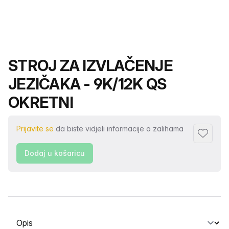
Naziv proizvoda
STROJ ZA IZVLAČENJE
JEZIČAKA - 9K/12K QS
OKRETNI
Prijavite se
da biste vidjeli informacije o zalihama
Dodaj u 
Dodaj u košaricu
Odabir kartice