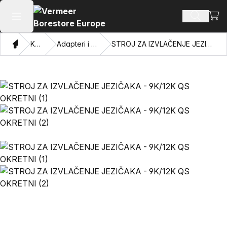
Pogl
Pretraži
Otvaranje glavnog izbornika
Dom
Katalog
Adapteri i privlačne oči
STROJ ZA IZVLAČENJE JEZIČAKA - 9K/12K QS OKRETNI