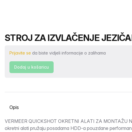
Naziv proizvoda
STROJ ZA IZVLAČENJE JEZIČA
Prijavite se
da biste vidjeli informacije o zalihama
Dodaj u košaricu
Odabir kartice
Opis
VERMEER QUICKSHOT OKRETNI ALATI ZA MONTAŽU Nov
okretni alati pružaju posadama HDD-a pouzdane performan