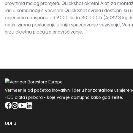
provrtima malog promjera. Quickshot okretni Alati za montažu
rad u kombinaciji s većinom QuickShot svrdla i dostupni su u č
ocjenama u rasponu od 9.000 lb do 30.000 lb (4082.3 kg do
optimizirano povlačenje u liniji i sprječavanje vezivanja, Ver
brzu okretnu ploču za pričvršćivanje.
Podnožje
Vermeer je od početka inovativni lider u horizontalnom usmjere
HDD alata i pribora - koje vam je dostupno kako god želite.
Facebook
Instagram
YouTube
LinkedIn
ODI U