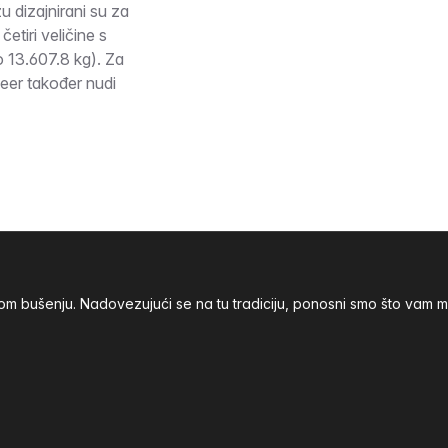
 dizajnirani su za
etiri veličine s
 13.607.8 kg). Za
meer također nudi
nom bušenju. Nadovezujući se na tu tradiciju, ponosni smo što va