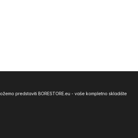
m možemo predstaviti BORESTORE.eu - vaše kompletno skladište