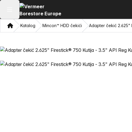
Otvaranje glavnog izbornika
Dom
Katalog
Mincon™ HDD čekići
Adapter čekić 2.625" F