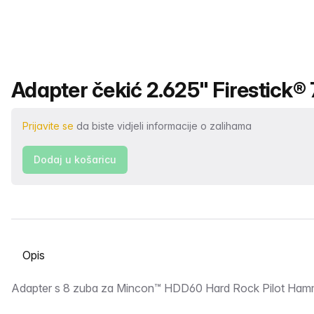
Naziv proizvoda
Adapter čekić 2.625" Firestick® 
Prijavite se
da biste vidjeli informacije o zalihama
Dodaj u košaricu
Odabir kartice
Opis
Adapter s 8 zuba za Mincon™ HDD60 Hard Rock Pilot Ham