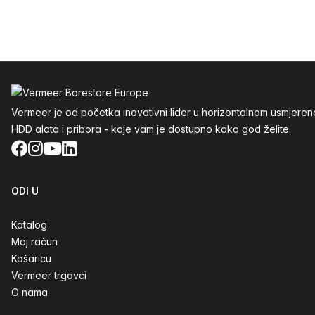
Podnožje
Vermeer je od početka inovativni lider u horizontalnom usmjere
HDD alata i pribora - koje vam je dostupno kako god želite.
Facebook
Instagram
YouTube
LinkedIn
ODI U
Katalog
Moj račun
Košaricu
Vermeer trgovci
O nama