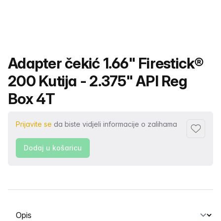
Naziv proizvoda
Adapter čekić 1.66" Firestick®
200 Kutija - 2.375" API Reg
Box 4T
Prijavite se
da biste vidjeli informacije o zalihama
Dodaj u 
Dodaj u košaricu
Odabir kartice