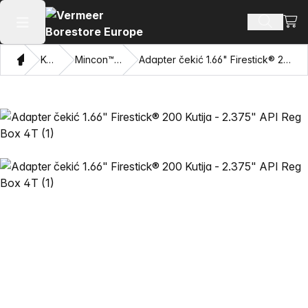
Pogl
Pretraži
Otvaranje glavnog izbornika
Dom
Katalog
Mincon™ HDD čekići
Adapter čekić 1.66" Firestick® 200 Kutija - 2.375" API Reg Box 4T