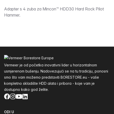
Opis
Adapter s 4 zuba za Mincon™ HDD30 Hard Rock Pilot
Hammer.
Podnožje
Vermeer je od početka inovativni lider u horizontalnom
usmjerenom bušenju. Nadovezujući se na tu tradiciju, ponosni
smo što vam možemo predstaviti BORESTORE.eu - vaše
kompletno skladište HDD alata i pribora - koje vam je
dostupno kako god želite.
Facebook
Instagram
YouTube
LinkedIn
ODI U