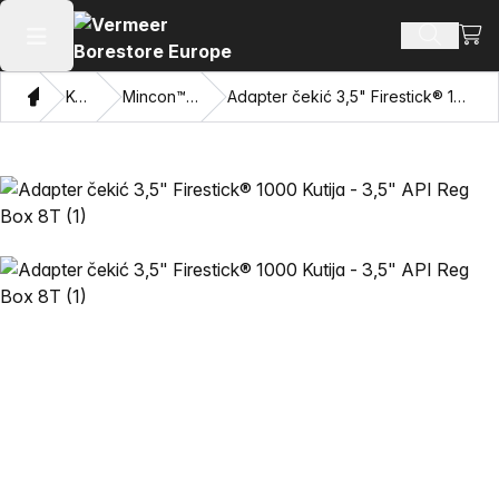
Pogl
Pretraži
Otvaranje glavnog izbornika
Dom
Katalog
Mincon™ HDD čekići
Adapter čekić 3,5" Firestick® 1000 Kutija - 3,5" API Reg Box 8T