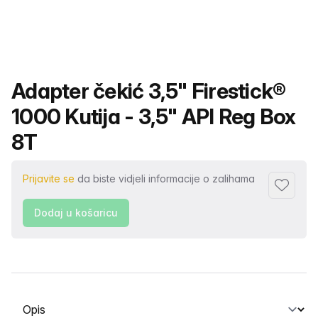
Naziv proizvoda
Adapter čekić 3,5" Firestick®
1000 Kutija - 3,5" API Reg Box
8T
Prijavite se
da biste vidjeli informacije o zalihama
Dodaj u 
Dodaj u košaricu
Odabir kartice