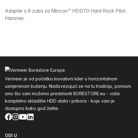
Opis
Adapter s 8 zuba za Mincon™ HDD70 Hard Rock Pilot
Hammer.
Podnožje
Vermeer je od početka inovativni lider u horizontalnom
usmjerenom bušenju. Nadovezujući se na tu tradiciju, ponosni
smo što vam možemo predstaviti BORESTORE.eu - vaše
kompletno skladište HDD alata i pribora - koje vam je
dostupno kako god želite.
Facebook
Instagram
YouTube
LinkedIn
ODI U