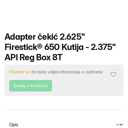
Naziv proizvoda
Adapter čekić 2.625"
Firestick® 650 Kutija - 2.375"
API Reg Box 8T
Prijavite se
da biste vidjeli informacije o zalihama
Dodaj u 
Dodaj u košaricu
Odabir kartice