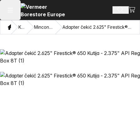
Pogl
Pretraži
Otvaranje glavnog izbornika
Dom
Katalog
Mincon™ HDD čekići
Adapter čekić 2.625" Firestick® 650 Kutija - 2.375" API Reg Box 8T