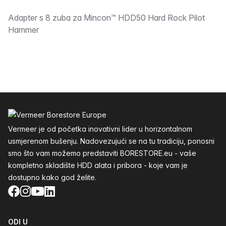
Opis
Adapter s 8 zuba za Mincon™ HDD50 Hard Rock Pilot
Hammer
Podnožje
Vermeer je od početka inovativni lider u horizontalnom
usmjerenom bušenju. Nadovezujući se na tu tradiciju, ponosni
smo što vam možemo predstaviti BORESTORE.eu - vaše
kompletno skladište HDD alata i pribora - koje vam je
dostupno kako god želite.
Facebook
Instagram
YouTube
LinkedIn
ODI U