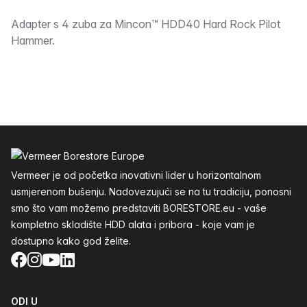
Opis
Adapter s 4 zuba za Mincon™ HDD40 Hard Rock Pilot
Hammer.
Podnožje
Vermeer je od početka inovativni lider u horizontalnom
usmjerenom bušenju. Nadovezujući se na tu tradiciju, ponosni
smo što vam možemo predstaviti BORESTORE.eu - vaše
kompletno skladište HDD alata i pribora - koje vam je
dostupno kako god želite.
Facebook
Instagram
YouTube
LinkedIn
ODI U