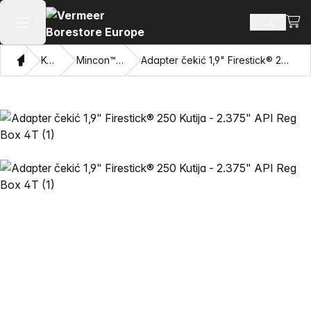
Pogl
Pretraži
Otvaranje glavnog izbornika
Dom
Katalog
Mincon™ HDD čekići
Adapter čekić 1,9" Firestick® 250 Kutija - 2.375" API Reg Box 4T