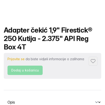
Naziv proizvoda
Adapter čekić 1,9" Firestick®
250 Kutija - 2.375" API Reg
Box 4T
Prijavite se
da biste vidjeli informacije o zalihama
Dodaj u 
Dodaj u košaricu
Odabir kartice