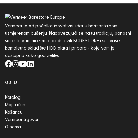
Podnožje
Vermeer je od početka inovativni lider u horizontalnom
usmjerenom bušenju. Nadovezujući se na tu tradiciju, ponosni
smo što vam možemo predstaviti BORESTORE.eu - vaše
kompletno skladište HDD alata i pribora - koje vam je
dostupno kako god želite.
Facebook
Instagram
YouTube
LinkedIn
ODI U
Katalog
Moj račun
Košaricu
Vermeer trgovci
O nama