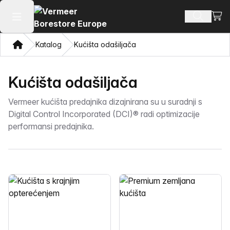
Pogl
Pretraži
Otvaranje glavnog izbornika
Dom
Katalog
Kućišta odašiljača
Kućišta odašiljača
Vermeer kućišta predajnika dizajnirana su u suradnji s
Digital Control Incorporated (DCI)® radi optimizacije
performansi predajnika.