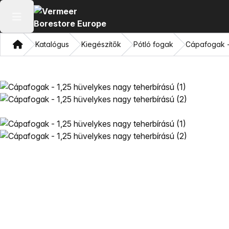
Főmenü megnyitása
Otthon
Katalógus
Kiegészítők
Pótló fogak
Cápafogak -