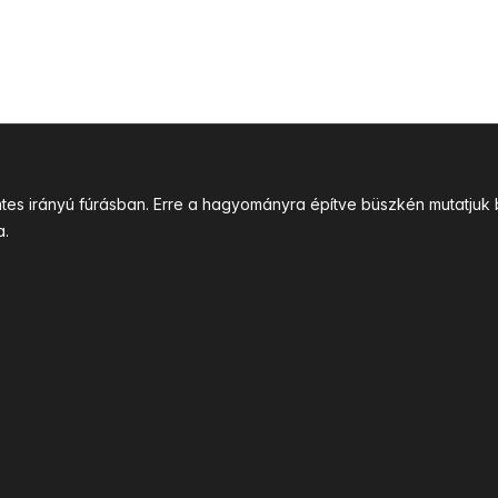
intes irányú fúrásban. Erre a hagyományra építve büszkén mutatj
a.