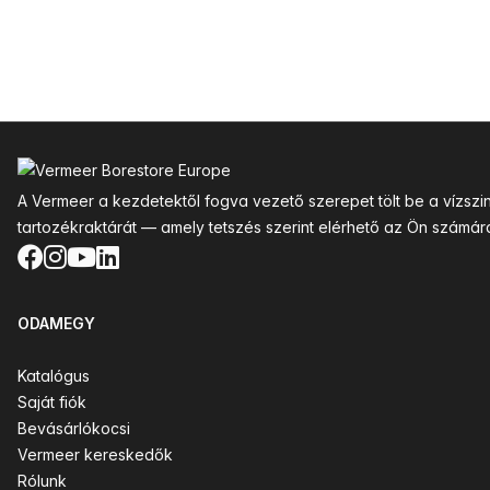
Lábléc
A Vermeer a kezdetektől fogva vezető szerepet tölt be a vízsz
tartozékraktárát — amely tetszés szerint elérhető az Ön számár
Facebook
Instagram
YouTube
LinkedIn
ODAMEGY
Katalógus
Saját fiók
Bevásárlókocsi
Vermeer kereskedők
Rólunk