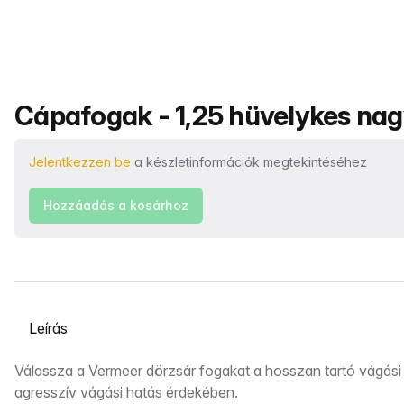
Termék neve
Cápafogak - 1,25 hüvelykes nag
Jelentkezzen be
a készletinformációk megtekintéséhez
Hozzáadás a kosárhoz
Válasszon ki egy lapot
Leírás
Válassza a Vermeer dörzsár fogakat a hosszan tartó vágási 
agresszív vágási hatás érdekében.