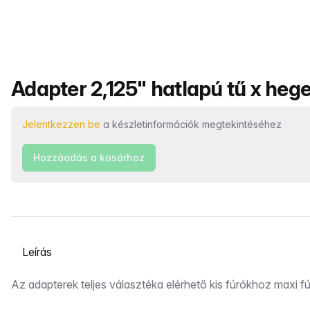
Termék neve
Adapter 2,125" hatlapú tű x heg
Jelentkezzen be
a készletinformációk megtekintéséhez
Hozzáadás a kosárhoz
Válasszon ki egy lapot
Leírás
Az adapterek teljes választéka elérhető kis fúrókhoz maxi 