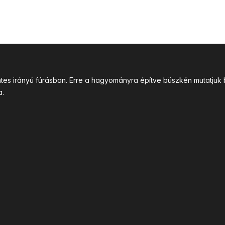
intes irányú fúrásban. Erre a hagyományra építve büszkén mutatj
a.