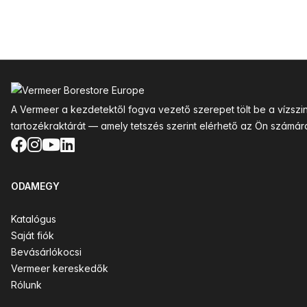
Lábléc
A Vermeer a kezdetektől fogva vezető szerepet tölt be a vízsz
tartozékraktárát — amely tetszés szerint elérhető az Ön számár
Facebook
Instagram
YouTube
LinkedIn
ODAMEGY
Katalógus
Saját fiók
Bevásárlókocsi
Vermeer kereskedők
Rólunk