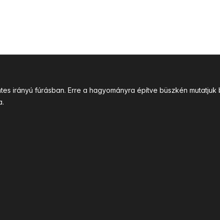
intes irányú fúrásban. Erre a hagyományra építve büszkén mutatj
a.