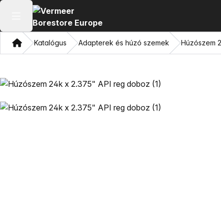
Főmenü megnyitása
Otthon
Katalógus
Adapterek és húzó szemek
Húzószem 2