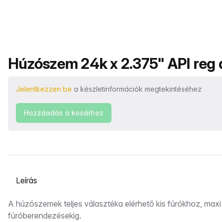
Termék neve
Húzószem 24k x 2.375" API reg
Jelentkezzen be
a készletinformációk megtekintéséhez
Hozzáadás a kosárhoz
Válasszon ki egy lapot
Leírás
A húzószemek teljes választéka elérhető kis fúrókhoz, maxi
fúróberendezésekig.