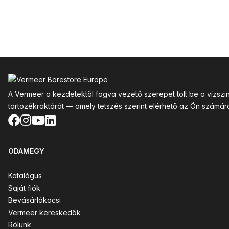
Lábléc
A Vermeer a kezdetektől fogva vezető szerepet tölt be a vízsz
tartozékraktárát — amely tetszés szerint elérhető az Ön számár
Facebook
Instagram
YouTube
LinkedIn
ODAMEGY
Katalógus
Saját fiók
Bevásárlókocsi
Vermeer kereskedők
Rólunk